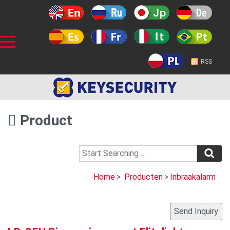
RSS
Product
Home
>
Producten
>
Inbraakalarm