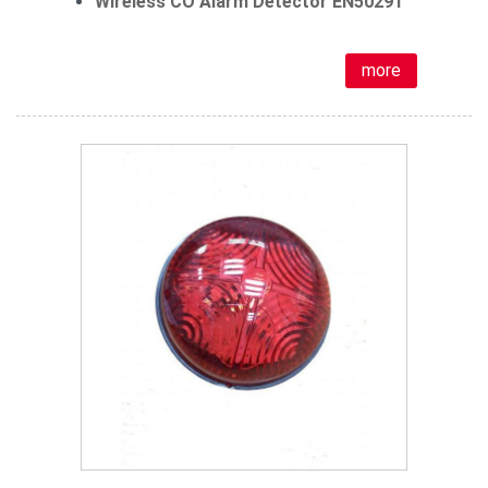
Wireless CO Alarm Detector EN50291
more