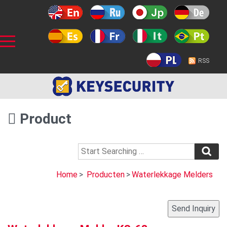
RSS
Product
Home
>
Producten
>
Waterlekkage Melders