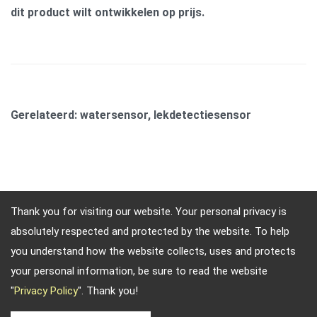
dit product wilt ontwikkelen op prijs.
Gerelateerd: watersensor, lekdetectiesensor
Thank you for visiting our website. Your personal privacy is
absolutely respected and protected by the website. To help
Adres: 4, Sec. 4, Jen-Ai Rd. Taipei, Taiwan, 10684
you understand how the website collects, uses and protects
Telefoonnummer: 886-2-2708-5151 FAX: 886-2-2703-
your personal information, be sure to read the website
5588 E-mail:
info@keysecurity.com.tw
"
Privacy Policy
". Thank you!
Copyright © 2026
Key Security
All rights reserved.
-