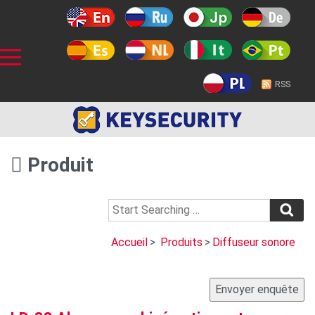
RSS
Produit
Accueil
>
Produits
>
Diffuseur sonore