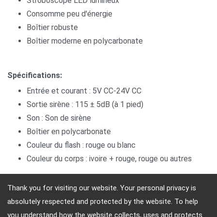
Stroboscope LED lumineux
Consomme peu d'énergie
Boîtier robuste
Boîtier moderne en polycarbonate
Spécifications:
Entrée et courant : 5V CC-24V CC
Sortie sirène : 115 ± 5dB (à 1 pied)
Son : Son de sirène
Boîtier en polycarbonate
Couleur du flash : rouge ou blanc
Couleur du corps : ivoire + rouge, rouge ou autres
Thank you for visiting our website. Your personal privacy is
absolutely respected and protected by the website. To help
Adresse: 4, Sec. 4, Jen-Ai Rd. Taipei, Taiwan, 10684
you understand how the website collects, uses and protects