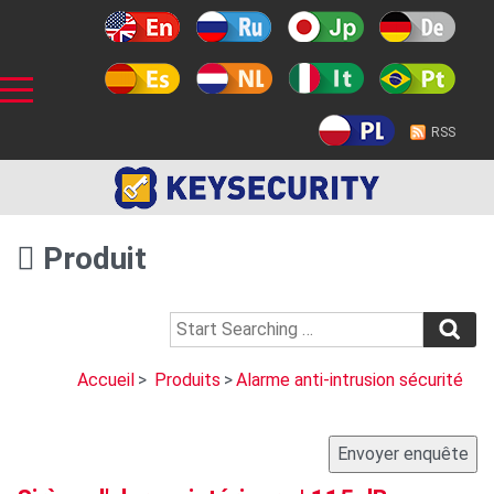
RSS
Produit
Accueil
>
Produits
>
Alarme anti-intrusion sécurité