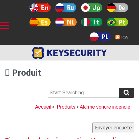
RSS
Produit
Accueil
>
Produits
>
Alarme sonore incendie