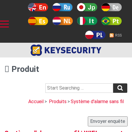
RSS
Produit
Accueil
>
Produits
>
Système d'alarme sans fil