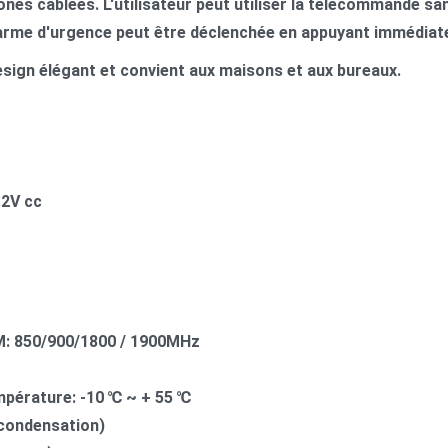
zones câblées. L'utilisateur peut utiliser la télécommande sa
alarme d'urgence peut être déclenchée en appuyant immédia
sign élégant et convient aux maisons et aux bureaux.
.2V cc
: 850/900/1800 / 1900MHz
mp
é
rature: -10
℃
~ + 55
℃
condensation)