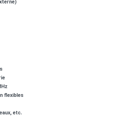
xterne)
ls
rie
 MHz
n flexibles
eaux, etc.