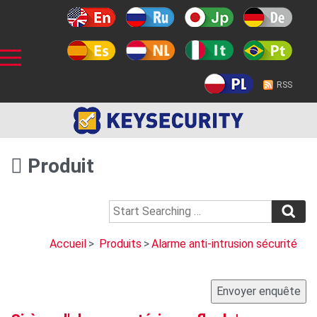
RSS
Produit
Accueil
>
Produits
>
Alarme anti-intrusion sécurité