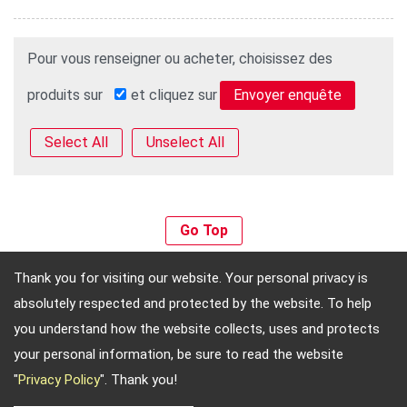
Pour vous renseigner ou acheter, choisissez des
produits sur
et cliquez sur
Select All
Unselect All
Go Top
Thank you for visiting our website. Your personal privacy is
absolutely respected and protected by the website. To help
Adresse: 4, Sec. 4, Jen-Ai Rd. Taipei, Taiwan, 10684
you understand how the website collects, uses and protects
TEL: 886-2-2708-5151 FAX: 886-2-2703-5588 Email:
your personal information, be sure to read the website
info@keysecurity.com.tw
"
Privacy Policy
". Thank you!
Copyright © 2026
Key Security
All rights reserved.
-