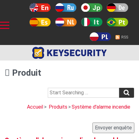
RSS
Produit
Accueil
>
Produits
>
Système d'alarme incendie