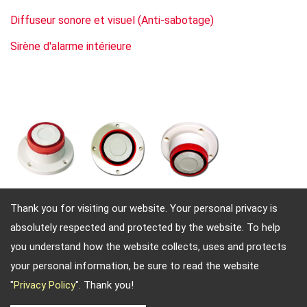
Diffuseur sonore et visuel (Anti-sabotage)
Sirène d'alarme intérieure
Thank you for visiting our website. Your personal privacy is
absolutely respected and protected by the website. To help
Adresse: 4, Sec. 4, Jen-Ai Rd. Taipei, Taiwan, 10684
you understand how the website collects, uses and protects
TEL: 886-2-2708-5151 FAX: 886-2-2703-5588 Email:
your personal information, be sure to read the website
info@keysecurity.com.tw
"
Privacy Policy
". Thank you!
Copyright © 2026
Key Security
All rights reserved.
-