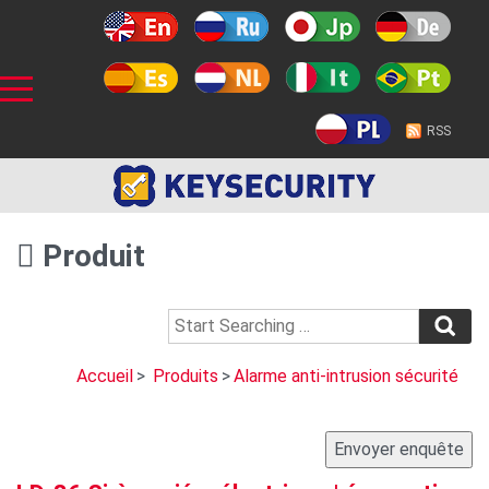
RSS
Produit
Accueil
>
Produits
>
Alarme anti-intrusion sécurité