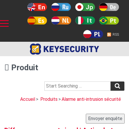
RSS
Produit
Accueil
>
Produits
>
Alarme anti-intrusion sécurité