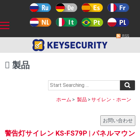
RSS
製品
ホーム
>
製品
>
サイレン・ホーン
警告灯サイレン KS-FS79P | パネルマウン