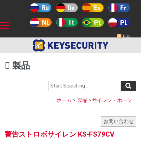
RSS
製品
ホーム
>
製品
>
サイレン・ホーン
警告ストロボサイレン KS-FS79CV