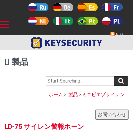
RSS
製品
ホーム
>
製品
>
ミニピエゾサイレン
LD-75 サイレン警報ホーン