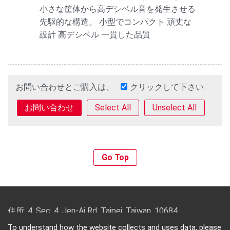
小さな筐体から高デシベル音を発生させる
先駆的な構造。 小型でコンパクト 頑丈な
設計 高デシベル 一貫した品質
お問い合わせとご購入は、
クリックして下さい
Select All
Unselect All
Go Top
住所: 4, Sec. 4, Jen-Ai Rd. Taipei, Taiwan, 10684
電話番号: 886-2-2708-5151 FAX（ファクス）: 886-2-
To understand how the website collects and uses data, please