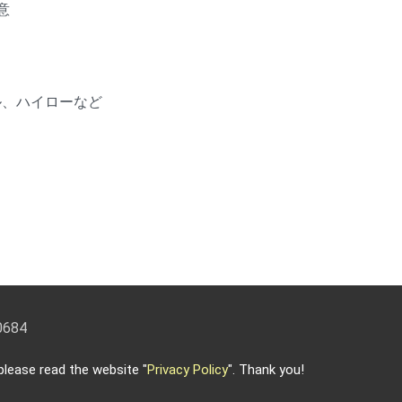
意
ル、ハイローなど
10684
クス）: 886-2-2703-5588 メールアドレス:
info@keysecurity.c
lease read the website "
Privacy Policy
". Thank you!
 reserved.
-
Privacy Policy