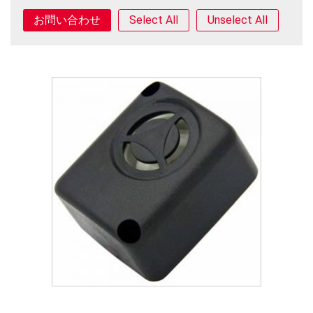
Select All
Unselect All