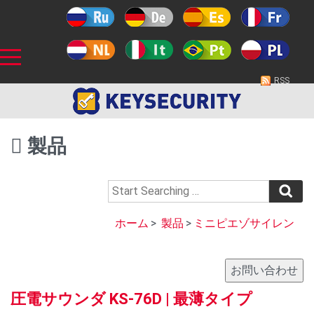
RSS
製品
ホーム
>
製品
>
ミニピエゾサイレン
圧電サウンダ KS-76D | 最薄タイプ