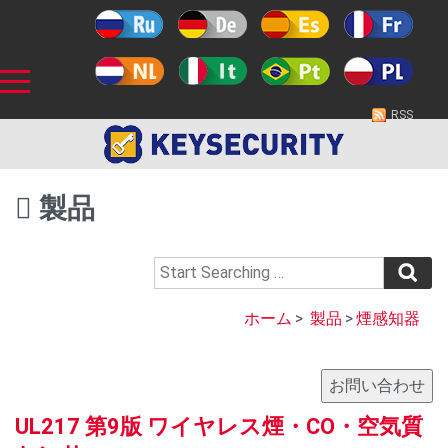
RSS
製品
ホーム
>
製品
>
煙感知器
UL217 第9版 ワイヤレス煙・CO・空気質