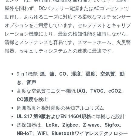
屋外を問わず、DCバッテリー電源またはACコンセントで
動作し、あらゆるニーズに対応する柔軟なマルチセンサー
オプションをご用意しています。セルフテストとキャリブ
レーション機能により、最新の検知性能を維持しながら、
清掃とメンテナンスも容易です。スマートホーム、火災警
報器、セキュリティシステムとの連携に最適です。
9 in 1機能:
煙、熱、CO、湿度、温度、空気質、動
き、音声
高度な空気質モニター機能:
IAQ、TVOC、eCO2、
CO濃度
を検出
周囲温度と相対湿度の検知アルゴリズム
UL 217 第9版およびEN 14604規格
に準拠した設計
煙探知器は、
LoRa、Zigbee、Z-wave、Sigfox、
NB-IoT、WiFi、Bluetoothワイヤレステクノロジー