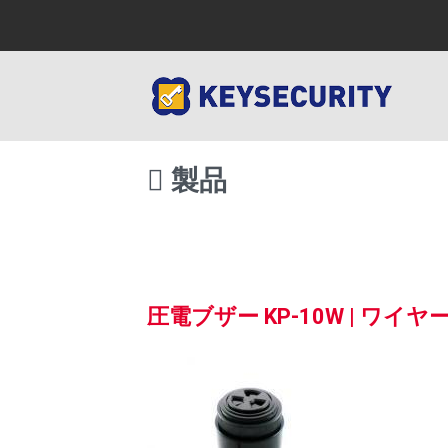
製品
圧電ブザー KP-10W | ワイ