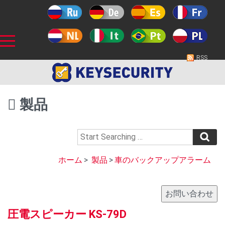
RSS
製品
ホーム
>
製品
>
車のバックアップアラーム
圧電スピーカー KS-79D