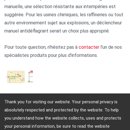
manuelle, une sélection résistante aux intempéries est
suggérée. Pour les usines chimiques, les raffineries ou tout
autre environnement sujet aux explosions, un déclencheur
manuel antidéflagrant serait un choix plus approprié.
Pour toute question, n'hésitez pas à
contacter
l'un de nos
spécialistes produits pour plus d'informations.
Thank you for visiting our website. Your personal privacy is
absolutely respected and protected by the website. To help
Adresse: 4, Sec. 4, Jen-Ai Rd. Taipei, Taiwan, 10684
you understand how the website collects, uses and protects
TEL: 886-2-2708-5151 FAX: 886-2-2703-5588 Email:
your personal information, be sure to read the website