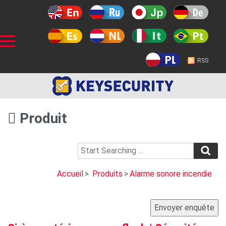
RSS
Produit
Accueil
>
Produits
>
Alarme sonore incendie