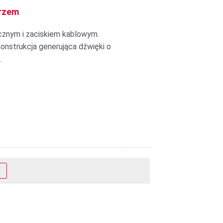
erzem
cznym i zaciskiem kablowym.
konstrukcja generująca dźwięki o
.