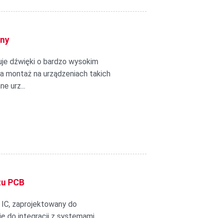
zny
je dźwięki o bardzo wysokim
a montaż na urządzeniach takich
 urz...
żu PCB
 IC, zaprojektowany do
ę do integracji z systemami