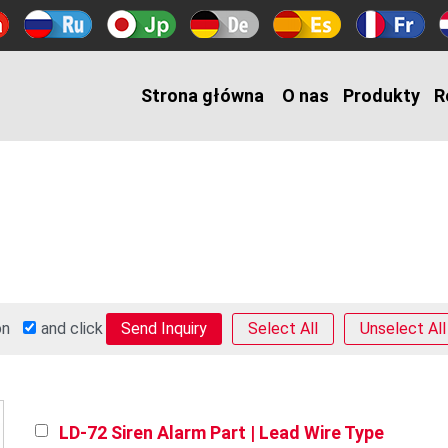
Strona główna
O nas
Produkty
R
 on
and click
Select All
Unselect All
LD-72 Siren Alarm Part | Lead Wire Type