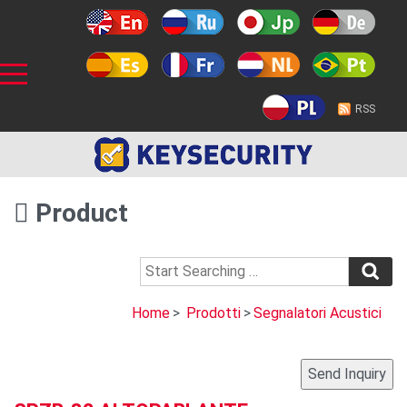
RSS
Product
Home
>
Prodotti
>
Segnalatori Acustici