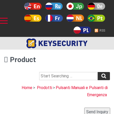
RSS
Product
Home
>
Prodotti
>
Pulsanti Manuali e Pulsanti di
Emergenza