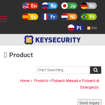
RSS
Product
Home
>
Prodotti
>
Pulsanti Manuali e Pulsanti di
Emergenza