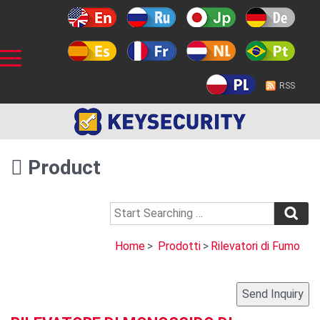
RSS
Product
Home
>
Prodotti
>
Rilevatori di Fumo