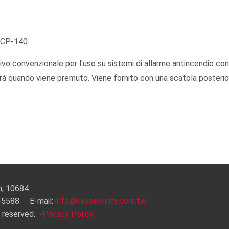
CP-140
o convenzionale per l'uso su sistemi di allarme antincendio conv
erà quando viene premuto. Viene fornito con una scatola posterior
an, 10684
-5588 E-mail:
info@keysecurity.com.tw
 reserved.
-
Privacy Policy