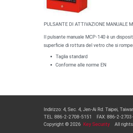
PULSANTE DI ATTIVAZIONE MANUALE M
Il pulsante manuale MCP-140 è un dispositiv
superficie di rottura del vetro che si romp
Taglia standard
Conforme alle norme EN
Indirizzo: 4, Sec. 4, Jen-Ai Rd. Taipei, Taiw
TEL: 886-2-2708-5151 FAX: 886-2-2703
Copyright © 2026
Key Security
All rights