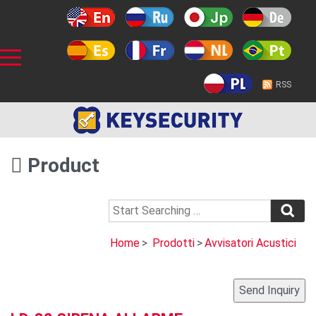
RSS
Product
Home
>
Prodotti
>
Avvisatori Acustici