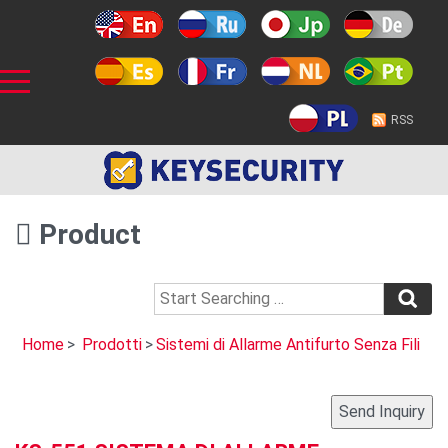
RSS
Product
Home
>
Prodotti
>
Sistemi di Allarme Antifurto Senza Fili