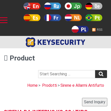
RSS
Product
Home
>
Prodotti
>
Sirene e Allarmi Antifurto