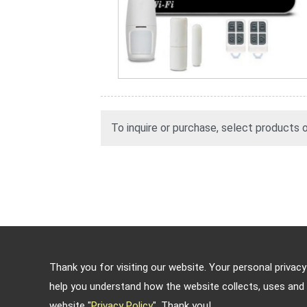
To inquire or purchase, select products
Indirizzo: 4, Sec. 4, Jen-Ai Rd. Taipei, Taiw
Thank you for visiting our website. Your personal privac
TEL: 886-2-2708-5151 FAX: 886-2-2703
help you understand how the website collects, uses and 
Copyright © 2026
Key Security
All rights
website "
Privacy Policy
". Thank you!