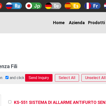
Home
Azienda
Prodotti
nza Fili
 on
and click
Select All
Unselect All
KS-551 SISTEMA DI ALLARME ANTIFURTO SENZ