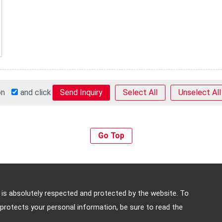
 on
and click
Select All
Unselect All
Go Top
an, 10684
y is absolutely respected and protected by the website. To
-5588 E-mail:
info@keysecurity.com.tw
protects your personal information, be sure to read the
 reserved.
-
Privacy Policy