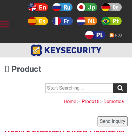
RSS
Product
Home
>
Prodotti
>
Domotica