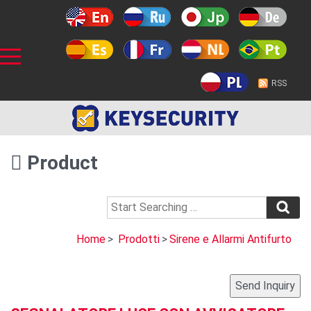
RSS
Product
Home
>
Prodotti
>
Sirene e Allarmi Antifurto