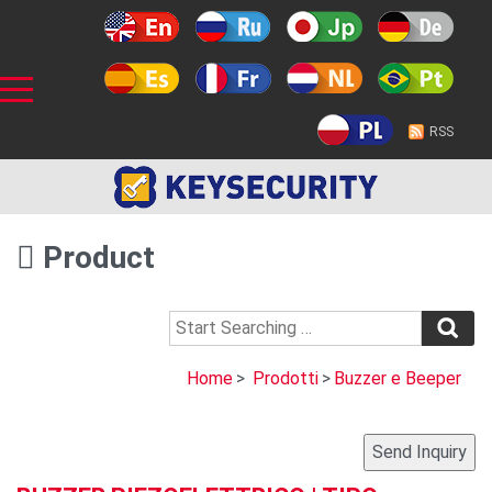
RSS
Product
Home
>
Prodotti
>
Buzzer e Beeper