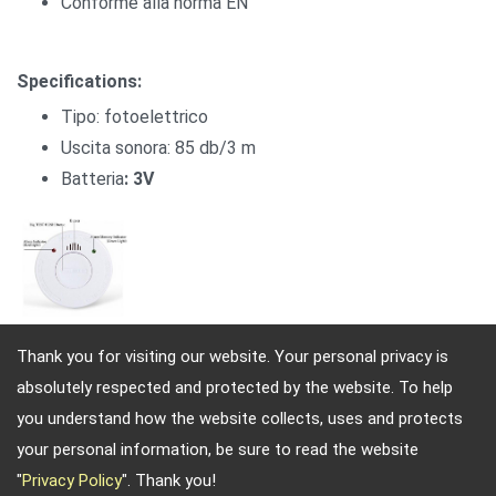
Conforme alla norma EN
Specifications:
Tipo: fotoelettrico
Uscita sonora: 85 db/3 m
Batteria
:
3V
Thank you for visiting our website. Your personal privacy is
absolutely respected and protected by the website. To help
Indirizzo: 4, Sec. 4, Jen-Ai Rd. Taipei, Taiwan, 10684
you understand how the website collects, uses and protects
TEL: 886-2-2708-5151 FAX: 886-2-2703-5588 E-mail:
your personal information, be sure to read the website
info@keysecurity.com.tw
"
Privacy Policy
". Thank you!