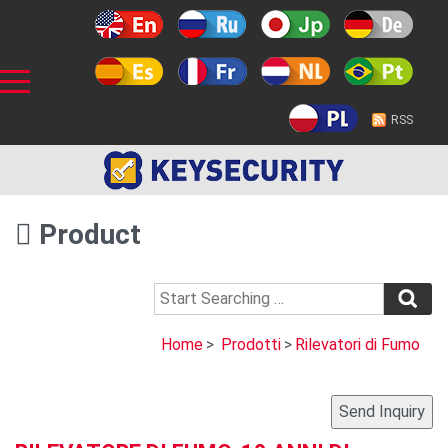
RSS
Product
Home
>
Prodotti
>
Rilevatori di Fumo