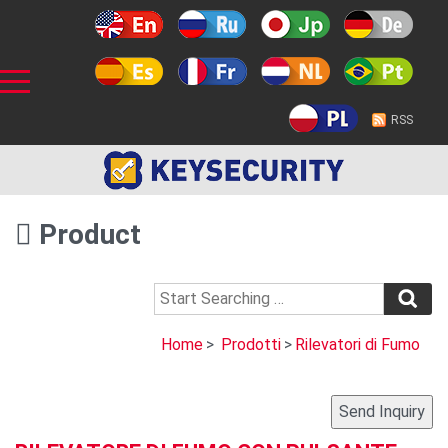
RSS
Product
Home
>
Prodotti
>
Rilevatori di Fumo